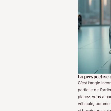
La perspective 
C’est l’angle inco
partielle de l’arr
placez-vous à hau
véhicule, comme s
si besoin, mais sa