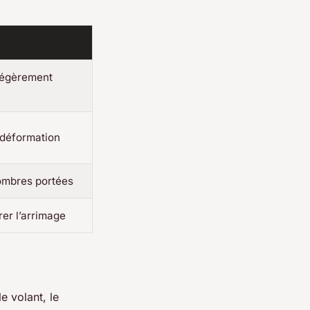
 légèrement
 déformation
 ombres portées
rer l’arrimage
le volant, le