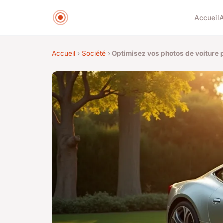
Accueil
A
Accueil
›
Société
›
Optimisez vos photos de voiture p