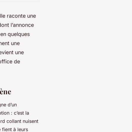
elle raconte une
 dont l’annonce
r en quelques
ement une
evient une
office de
cène
gne d’un
ion : c’est la
rd collant nuisent
fient à leurs