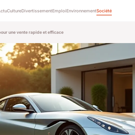
ctu
Culture
Divertissement
Emploi
Environnement
Société
our une vente rapide et efficace