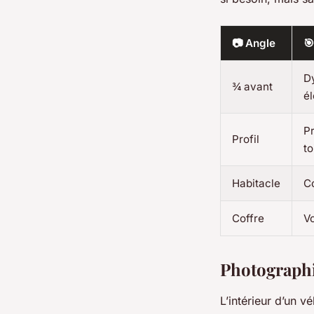
📷 Angle
🎯
D
¾ avant
é
Pr
Profil
to
Habitacle
Co
Coffre
Vo
Photographie
L’intérieur d’un vé