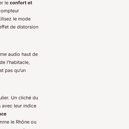
er le
confort et
 compteur
tilisez le mode
ffet de distorsion
tème audio haut de
e l’habitacle,
st pas qu’un
lier. Un cliché du
 avec leur indice
nce
comme le Rhône ou