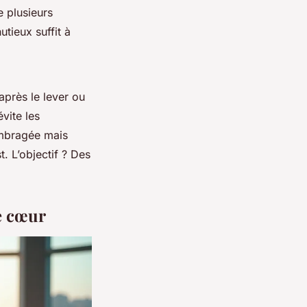
e plusieurs
tieux suffit à
après le lever ou
vite les
 ombragée mais
. L’objectif ? Des
e cœur