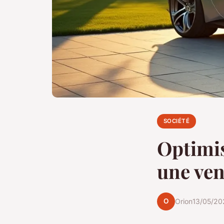
SOCIÉTÉ
Optimis
une ven
O
Orion
13/05/20